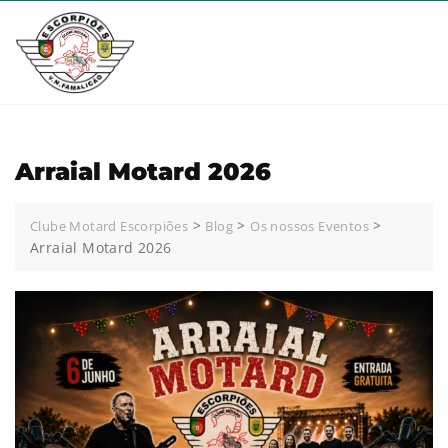
Skip
to
content
Arraial Motard 2026
>
>
>
Clube Motard Escorpiões
Blog
Os nossos Eventos
Arraial Motard 2026