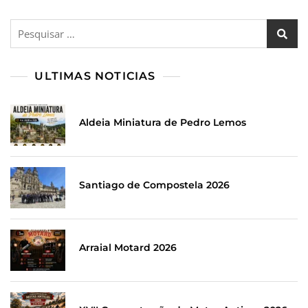
Pesquisar
por:
ULTIMAS NOTICIAS
Aldeia Miniatura de Pedro Lemos
Santiago de Compostela 2026
Arraial Motard 2026