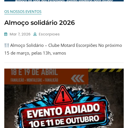
OS NOSSOS EVENTOS
Almoço solidário 2026
Mar 7, 2026
Escorpioes
Almoço Solidário – Clube Motard Escorpiões No próximo
15 de março, pelas 13h, vamos