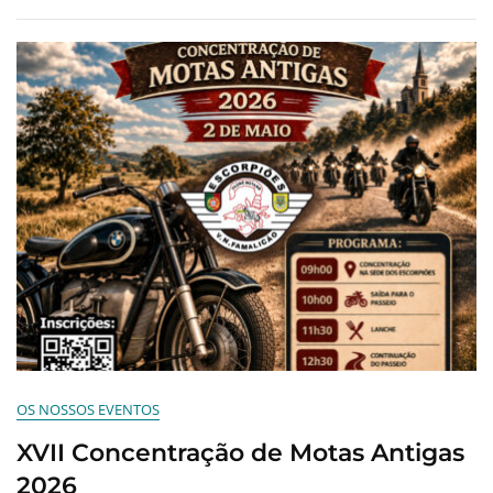
OS NOSSOS EVENTOS
XVII Concentração de Motas Antigas
2026