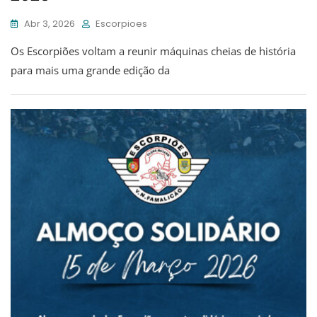
Abr 3, 2026
Escorpioes
Os Escorpiões voltam a reunir máquinas cheias de história
para mais uma grande edição da