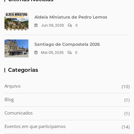
Aldeia Miniatura de Pedro Lemos
Jun 06, 2026
0
Santiago de Compostela 2026
Mai 05, 2026
0
Categorias
Arquivo
(10)
Blog
(1)
Comunicados
(1)
Eventos em que participamos
(14)