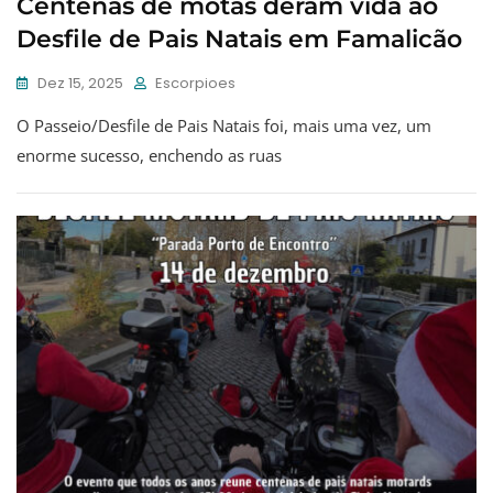
Centenas de motas deram vida ao
Desfile de Pais Natais em Famalicão
Dez 15, 2025
Escorpioes
O Passeio/Desfile de Pais Natais foi, mais uma vez, um
enorme sucesso, enchendo as ruas