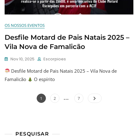
OS NOSSOS EVENTOS
Desfile Motard de Pais Natais 2025 –
Vila Nova de Famalicão
Nov 10, 2025
Escorpioes
Desfile Motard de Pais Natais 2025 – Vila Nova de
Famalicão
O espírito
…
Paginação
Page
Page
Page
1
2
7
dos
conteúdos
PESQUISAR