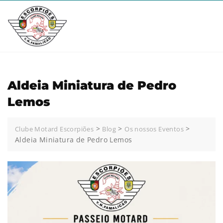
Skip
to
content
Aldeia Miniatura de Pedro
Lemos
>
>
>
Clube Motard Escorpiões
Blog
Os nossos Eventos
Aldeia Miniatura de Pedro Lemos