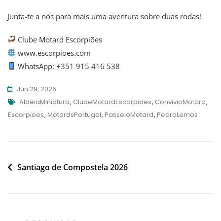
Junta-te a nós para mais uma aventura sobre duas rodas!
Clube Motard Escorpiões
www.escorpioes.com
WhatsApp: +351 915 416 538
Jun 29, 2026
Tags
AldeiaMiniatura
,
ClubeMotardEscorpioes
,
ConvivioMotard
,
Escorpioes
,
MotardsPortugal
,
PasseioMotard
,
PedroLemos
Navegação
Santiago de Compostela 2026
de
artigos