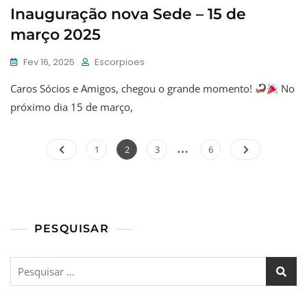
Inauguração nova Sede – 15 de
março 2025
Fev 16, 2025
Escorpioes
Caros Sócios e Amigos, chegou o grande momento!
No
próximo dia 15 de março,
…
Paginação
Page
Page
Page
Page
1
2
3
6
dos
conteúdos
PESQUISAR
Pesquisar
por: