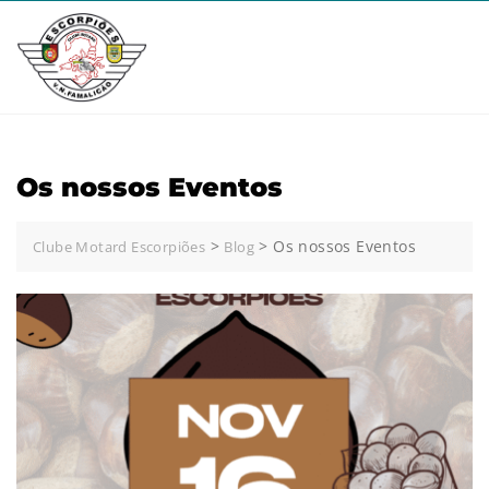
Skip
to
content
Os nossos Eventos
>
>
Os nossos Eventos
Clube Motard Escorpiões
Blog