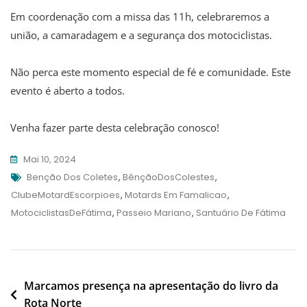
Em coordenação com a missa das 11h, celebraremos a
união, a camaradagem e a segurança dos motociclistas.
Não perca este momento especial de fé e comunidade. Este
evento é aberto a todos.
Venha fazer parte desta celebração conosco!
Mai 10, 2024
Tags
Benção Dos Coletes
,
BênçãoDosColestes
,
ClubeMotardEscorpioes
,
Motards Em Famalicao
,
MotociclistasDeFátima
,
Passeio Mariano
,
Santuário De Fátima
Navegação
Marcamos presença na apresentação do livro da
Rota Norte